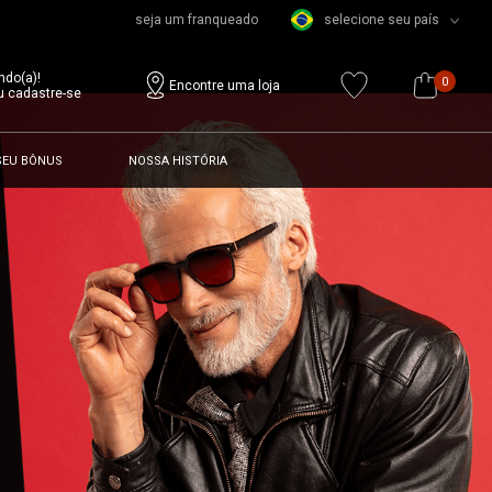
seja um franqueado
selecione seu país
ndo(a)!
0
Encontre uma loja
u cadastre-se
SEU BÔNUS
NOSSA HISTÓRIA