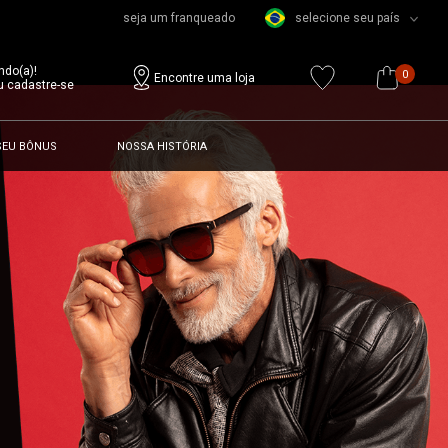
seja um franqueado
selecione seu país
ndo(a)!
0
Encontre uma loja
u cadastre-se
SEU BÔNUS
NOSSA HISTÓRIA