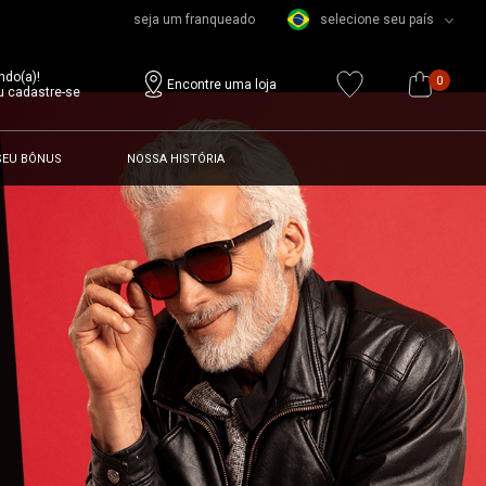
seja um franqueado
selecione seu país
ndo(a)!
0
Encontre uma loja
u cadastre-se
SEU BÔNUS
NOSSA HISTÓRIA