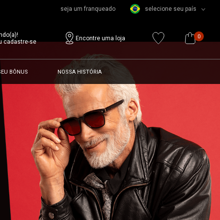
seja um franqueado
selecione seu país
ndo(a)!
0
Encontre uma loja
u cadastre-se
SEU BÔNUS
NOSSA HISTÓRIA