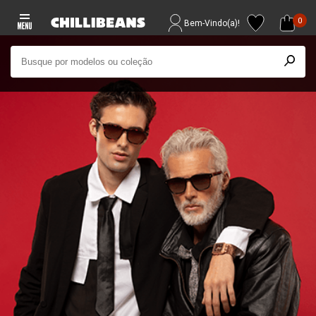
0
Bem-Vindo(a)!