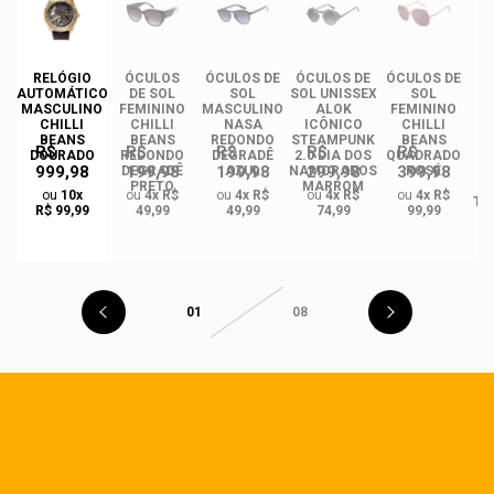
RELÓGIO
ÓCULOS
ÓCULOS DE
ÓCULOS DE
ÓCULOS DE
ÓC
AUTOMÁTICO
DE SOL
SOL
SOL UNISSEX
SOL
MASCULINO
FEMININO
MASCULINO
ALOK
FEMININO
U
CHILLI
CHILLI
NASA
ICÔNICO
CHILLI
BEANS
BEANS
REDONDO
STEAMPUNK
BEANS
R$
R$
R$
R$
R$
DOURADO
REDONDO
DEGRADÊ
2.0 DIA DOS
QUADRADO
999,98
199,98
199,98
299,98
399,98
O
DEGRADÊ
AZUL
NAMORADOS
ROSÉ
R
PRETO
MARROM
ou
10x
ou
4x R$
ou
4x R$
ou
4x R$
ou
4x R$
TA
R$ 99,99
49,99
49,99
74,99
99,99
01
08