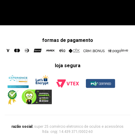
formas de pagamento
loja segura
razão social:
super 25 comércio eletronico de oculos e acessórios
ltda. cnpj: 14.439.371/0002-60