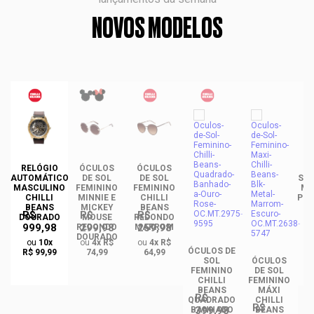
NOVOS MODELOS
DE
RELÓGIO
ÓCULOS
ÓCULOS
ÓC
INO
AUTOMÁTICO
DE SOL
DE SOL
SOL
ANS
MASCULINO
FEMININO
FEMININO
MA
NCE
CHILLI
MINNIE E
CHILLI
PLA
CO
BEANS
MICKEY
BEANS
R$
R$
R$
DO
DOURADO
MOUSE
REDONDO
999,98
299,98
259,98
REDONDO
MARROM
DOURADO
ou
10x
ou
4x R$
ou
4x R$
ÓCULOS DE
R$ 99,99
74,99
64,99
SOL
ÓCULOS
FEMININO
DE SOL
CHILLI
FEMININO
BEANS
MÁXI
R$
QUADRADO
CHILLI
R$
399,98
BANHADO
BEANS