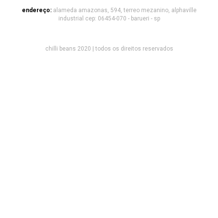
endereço:
alameda amazonas, 594, terreo mezanino, alphaville
industrial cep: 06454-070 - barueri - sp
chilli beans 2020 | todos os direitos reservados