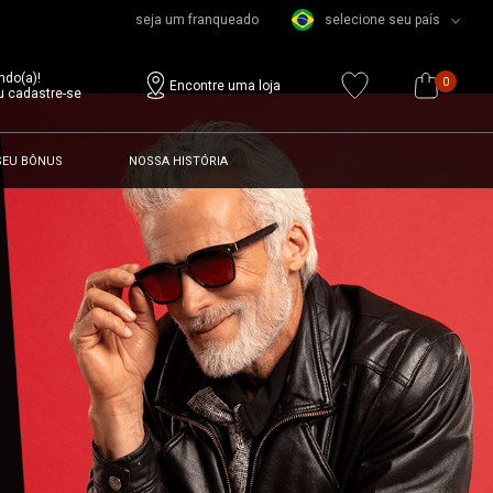
seja um franqueado
selecione seu país
ndo(a)!
0
Encontre uma loja
u cadastre-se
SEU BÔNUS
NOSSA HISTÓRIA