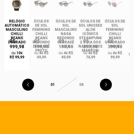
RELÓGIO
ÓCULOS
ÓCULOS DE
ÓCULOS DE
ÓCULOS DE
ÓC
AUTOMÁTICO
DE SOL
SOL
SOL UNISSEX
SOL
MASCULINO
FEMININO
MASCULINO
ALOK
FEMININO
U
CHILLI
CHILLI
NASA
ICÔNICO
CHILLI
BEANS
BEANS
REDONDO
STEAMPUNK
BEANS
R$
R$
R$
R$
R$
DOURADO
REDONDO
DEGRADÊ
2.0 DIA DOS
QUADRADO
999,98
199,98
199,98
299,98
399,98
O
DEGRADÊ
AZUL
NAMORADOS
ROSÉ
R
PRETO
MARROM
ou
10x
ou
4x R$
ou
4x R$
ou
4x R$
ou
4x R$
TA
R$ 99,99
49,99
49,99
74,99
99,99
01
08