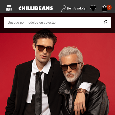
0
Bem-Vindo(a)!