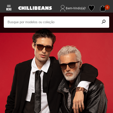
0
Bem-Vindo(a)!