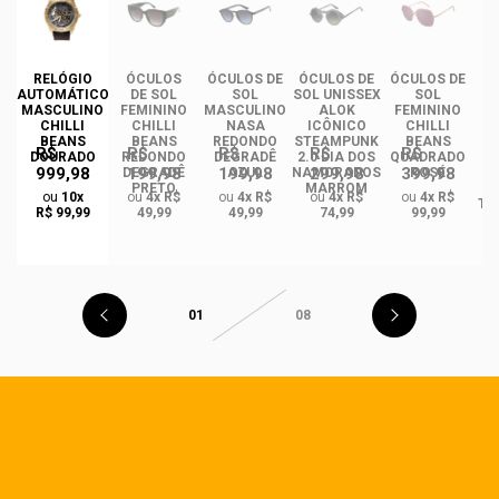
RELÓGIO
ÓCULOS
ÓCULOS DE
ÓCULOS DE
ÓCULOS DE
ÓC
AUTOMÁTICO
DE SOL
SOL
SOL UNISSEX
SOL
MASCULINO
FEMININO
MASCULINO
ALOK
FEMININO
U
CHILLI
CHILLI
NASA
ICÔNICO
CHILLI
BEANS
BEANS
REDONDO
STEAMPUNK
BEANS
R$
R$
R$
R$
R$
DOURADO
REDONDO
DEGRADÊ
2.0 DIA DOS
QUADRADO
999,98
199,98
199,98
299,98
399,98
O
DEGRADÊ
AZUL
NAMORADOS
ROSÉ
R
PRETO
MARROM
ou
10x
ou
4x R$
ou
4x R$
ou
4x R$
ou
4x R$
TA
R$ 99,99
49,99
49,99
74,99
99,99
01
08