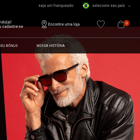
seja um franqueado
selecione seu país
ndo(a)!
0
Encontre uma loja
u cadastre-se
SEU BÔNUS
NOSSA HISTÓRIA