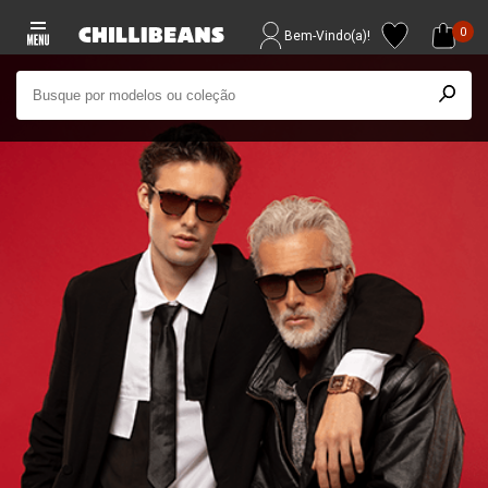
0
Bem-Vindo(a)!