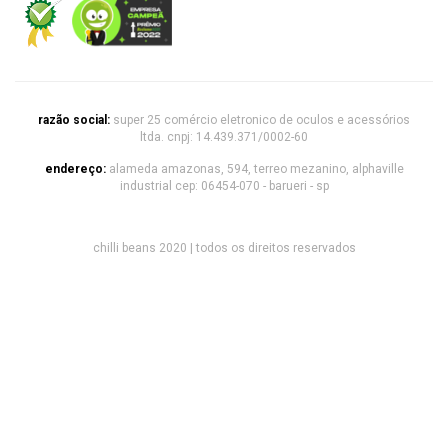
razão social:
super 25 comércio eletronico de oculos e acessórios
ltda. cnpj: 14.439.371/0002-60
endereço:
alameda amazonas, 594, terreo mezanino, alphaville
industrial cep: 06454-070 - barueri - sp
chilli beans 2020 | todos os direitos reservados