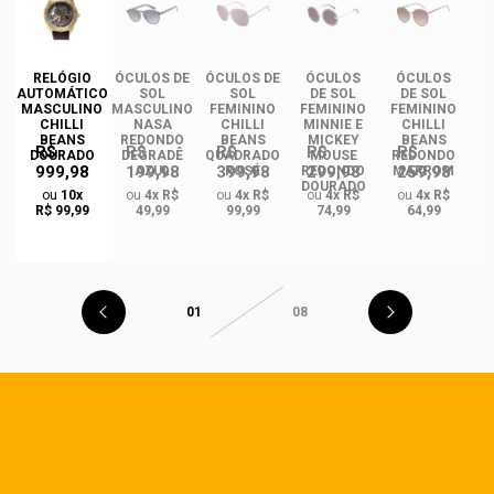
DE
RELÓGIO
ÓCULOS DE
ÓCULOS DE
ÓCULOS
ÓCULOS
ÓC
TIL
AUTOMÁTICO
SOL
SOL
DE SOL
DE SOL
NO
MASCULINO
MASCULINO
FEMININO
FEMININO
FEMININO
F
ION
CHILLI
NASA
CHILLI
MINNIE E
CHILLI
BEANS
REDONDO
BEANS
MICKEY
BEANS
R$
R$
R$
R$
R$
DOURADO
DEGRADÊ
QUADRADO
MOUSE
REDONDO
Q
999,98
199,98
399,98
299,98
259,98
AZUL
ROSÉ
REDONDO
MARROM
B
DOURADO
ou
10x
ou
4x R$
ou
4x R$
ou
4x R$
ou
4x R$
R$ 99,99
49,99
99,99
74,99
64,99
01
08