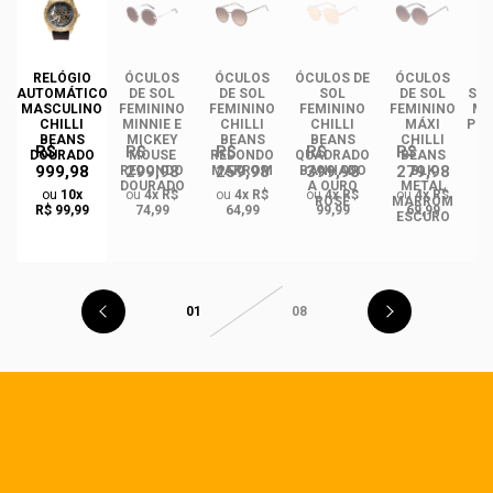
DE
RELÓGIO
ÓCULOS
ÓCULOS
ÓCULOS DE
ÓCULOS
ÓC
INO
AUTOMÁTICO
DE SOL
DE SOL
SOL
DE SOL
SOL
ANS
MASCULINO
FEMININO
FEMININO
FEMININO
FEMININO
MA
NCE
CHILLI
MINNIE E
CHILLI
CHILLI
MÁXI
PLA
CO
BEANS
MICKEY
BEANS
BEANS
CHILLI
R$
R$
R$
R$
R$
DO
DOURADO
MOUSE
REDONDO
QUADRADO
BEANS
999,98
299,98
259,98
399,98
279,98
REDONDO
MARROM
BANHADO
BLK
DOURADO
A OURO
METAL
ou
10x
ou
4x R$
ou
4x R$
ou
4x R$
ou
4x R$
ROSÉ
MARROM
R$ 99,99
74,99
64,99
99,99
69,99
ESCURO
01
08