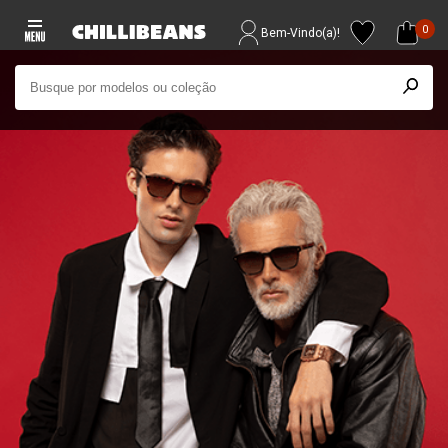
0
Bem-Vindo(a)!