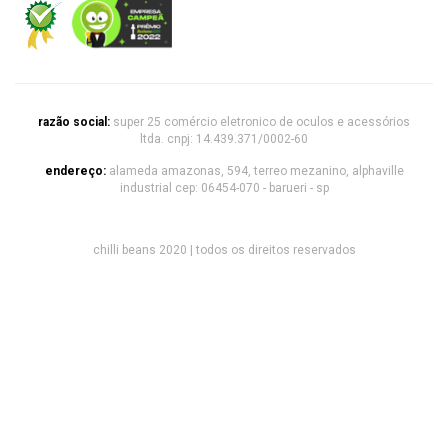
razão social:
super 25 comércio eletronico de oculos e acessórios
ltda. cnpj: 14.439.371/0002-60
endereço:
alameda amazonas, 594, terreo mezanino, alphaville
industrial cep: 06454-070 - barueri - sp
chilli beans 2020 | todos os direitos reservados