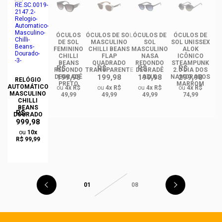
ÓCULOS
ÓCULOS DE SOL
ÓCULOS DE
ÓCULOS DE
ÓC
DE SOL
MASCULINO
SOL
SOL UNISSEX
FEMININO
CHILLI BEANS
MASCULINO
ALOK
F
CHILLI
FLAP
NASA
ICÔNICO
BEANS
QUADRADO
REDONDO
STEAMPUNK
R$
R$
R$
R$
REDONDO
TRANSPARENTE
DEGRADÊ
2.0 DIA DOS
Q
199,98
199,98
199,98
299,98
O
DEGRADÊ
AZUL
NAMORADOS
RELÓGIO
O
PRETO
MARROM
AUTOMÁTICO
ou
4x R$
ou
4x R$
ou
4x R$
ou
4x R$
MASCULINO
49,99
49,99
49,99
74,99
CHILLI
BEANS
R$
DOURADO
999,98
ou
10x
R$ 99,99
01
08