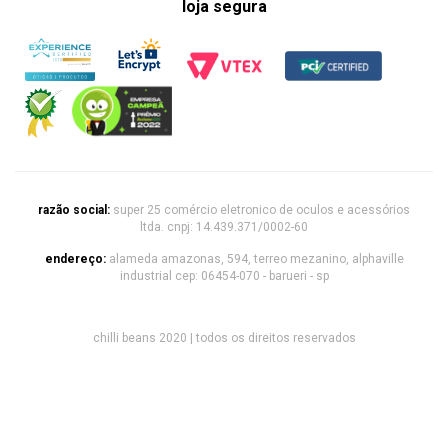
loja segura
razão social:
super 25 comércio eletronico de oculos e acessórios
ltda. cnpj: 14.439.371/0002-60
endereço:
alameda amazonas, 594, terreo mezanino, alphaville
industrial cep: 06454-070 - barueri - sp
chilli beans 2020 | todos os direitos reservados