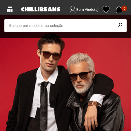
0
Bem-Vindo(a)!