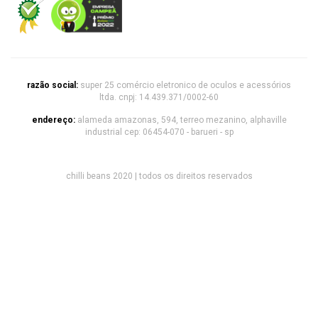
razão social:
super 25 comércio eletronico de oculos e acessórios
ltda. cnpj: 14.439.371/0002-60
endereço:
alameda amazonas, 594, terreo mezanino, alphaville
industrial cep: 06454-070 - barueri - sp
chilli beans 2020 | todos os direitos reservados