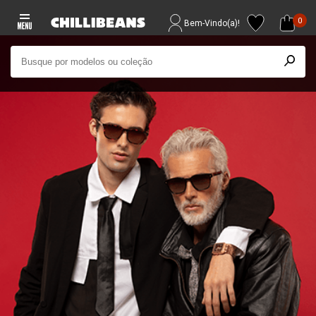
0
Bem-Vindo(a)!