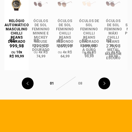
DE
RELÓGIO
ÓCULOS
ÓCULOS
ÓCULOS DE
ÓCULOS
ÓC
INO
AUTOMÁTICO
DE SOL
DE SOL
SOL
DE SOL
SOL
ANS
MASCULINO
FEMININO
FEMININO
FEMININO
FEMININO
MA
NCE
CHILLI
MINNIE E
CHILLI
CHILLI
MÁXI
PLA
CO
BEANS
MICKEY
BEANS
BEANS
CHILLI
R$
R$
R$
R$
R$
DO
DOURADO
MOUSE
REDONDO
QUADRADO
BEANS
999,98
299,98
259,98
399,98
279,98
REDONDO
MARROM
BANHADO
BLK
DOURADO
A OURO
METAL
ou
10x
ou
4x R$
ou
4x R$
ou
4x R$
ou
4x R$
ROSÉ
MARROM
R$ 99,99
74,99
64,99
99,99
69,99
ESCURO
01
08