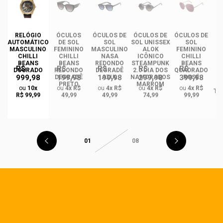
RELÓGIO
ÓCULOS
ÓCULOS DE
ÓCULOS DE
ÓCULOS DE
ÓC
AUTOMÁTICO
DE SOL
SOL
SOL UNISSEX
SOL
MASCULINO
FEMININO
MASCULINO
ALOK
FEMININO
U
CHILLI
CHILLI
NASA
ICÔNICO
CHILLI
BEANS
BEANS
REDONDO
STEAMPUNK
BEANS
R$
R$
R$
R$
R$
DOURADO
REDONDO
DEGRADÊ
2.0 DIA DOS
QUADRADO
999,98
199,98
199,98
299,98
399,98
O
DEGRADÊ
AZUL
NAMORADOS
ROSÉ
R
PRETO
MARROM
ou
10x
ou
4x R$
ou
4x R$
ou
4x R$
ou
4x R$
TA
R$ 99,99
49,99
49,99
74,99
99,99
01
08