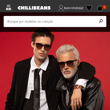
0
Bem-Vindo(a)!