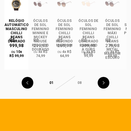
DE
RELÓGIO
ÓCULOS
ÓCULOS
ÓCULOS DE
ÓCULOS
ÓC
INO
AUTOMÁTICO
DE SOL
DE SOL
SOL
DE SOL
SOL
ANS
MASCULINO
FEMININO
FEMININO
FEMININO
FEMININO
MA
NCE
CHILLI
MINNIE E
CHILLI
CHILLI
MÁXI
PLA
CO
BEANS
MICKEY
BEANS
BEANS
CHILLI
R$
R$
R$
R$
R$
DO
DOURADO
MOUSE
REDONDO
QUADRADO
BEANS
999,98
299,98
259,98
399,98
279,98
REDONDO
MARROM
BANHADO
BLK
DOURADO
A OURO
METAL
ou
10x
ou
4x R$
ou
4x R$
ou
4x R$
ou
4x R$
ROSÉ
MARROM
R$ 99,99
74,99
64,99
99,99
69,99
ESCURO
01
08