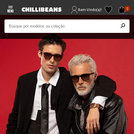
0
Bem-Vindo(a)!