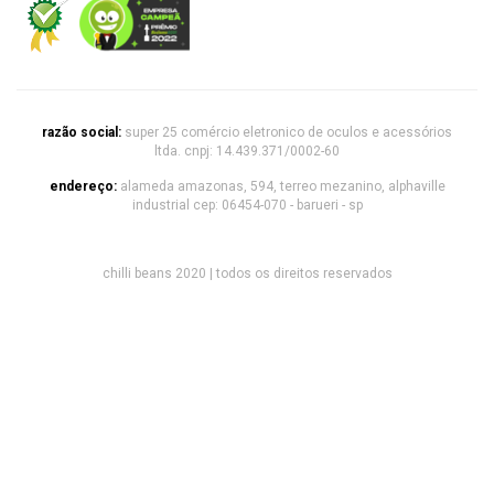
razão social:
super 25 comércio eletronico de oculos e acessórios
ltda. cnpj: 14.439.371/0002-60
endereço:
alameda amazonas, 594, terreo mezanino, alphaville
industrial cep: 06454-070 - barueri - sp
chilli beans 2020 | todos os direitos reservados