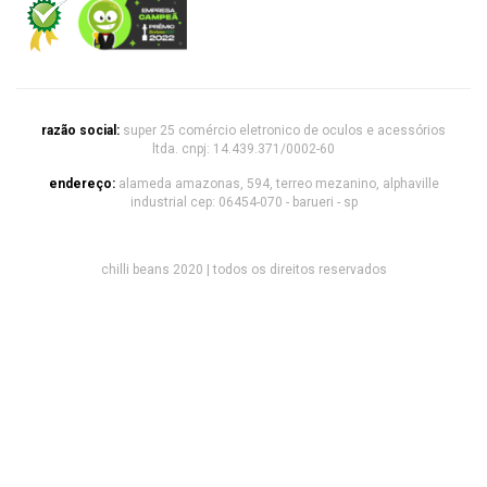
razão social:
super 25 comércio eletronico de oculos e acessórios
ltda. cnpj: 14.439.371/0002-60
endereço:
alameda amazonas, 594, terreo mezanino, alphaville
industrial cep: 06454-070 - barueri - sp
chilli beans 2020 | todos os direitos reservados