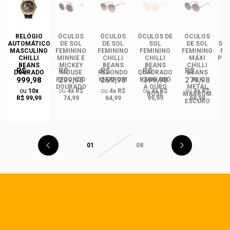
DE
RELÓGIO
ÓCULOS
ÓCULOS
ÓCULOS DE
ÓCULOS
ÓC
INO
AUTOMÁTICO
DE SOL
DE SOL
SOL
DE SOL
SOL
ANS
MASCULINO
FEMININO
FEMININO
FEMININO
FEMININO
MA
NCE
CHILLI
MINNIE E
CHILLI
CHILLI
MÁXI
PLA
CO
BEANS
MICKEY
BEANS
BEANS
CHILLI
R$
R$
R$
R$
R$
DO
DOURADO
MOUSE
REDONDO
QUADRADO
BEANS
999,98
299,98
259,98
399,98
279,98
REDONDO
MARROM
BANHADO
BLK
DOURADO
A OURO
METAL
ou
10x
ou
4x R$
ou
4x R$
ou
4x R$
ou
4x R$
ROSÉ
MARROM
R$ 99,99
74,99
64,99
99,99
69,99
ESCURO
01
08