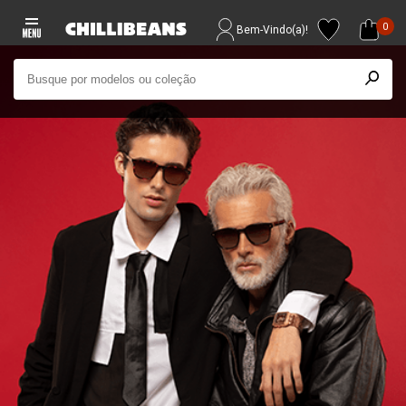
0
Bem-Vindo(a)!