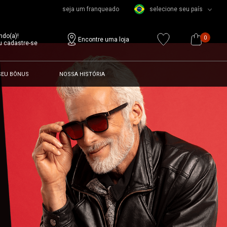
seja um franqueado
selecione seu país
ndo(a)!
0
Encontre uma loja
u cadastre-se
SEU BÔNUS
NOSSA HISTÓRIA