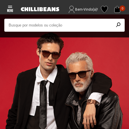
0
Bem-Vindo(a)!