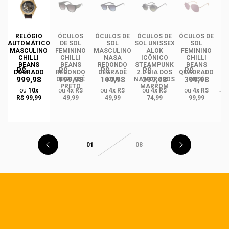
RELÓGIO
ÓCULOS
ÓCULOS DE
ÓCULOS DE
ÓCULOS DE
ÓC
AUTOMÁTICO
DE SOL
SOL
SOL UNISSEX
SOL
MASCULINO
FEMININO
MASCULINO
ALOK
FEMININO
U
CHILLI
CHILLI
NASA
ICÔNICO
CHILLI
BEANS
BEANS
REDONDO
STEAMPUNK
BEANS
R$
R$
R$
R$
R$
DOURADO
REDONDO
DEGRADÊ
2.0 DIA DOS
QUADRADO
999,98
199,98
199,98
299,98
399,98
O
DEGRADÊ
AZUL
NAMORADOS
ROSÉ
R
PRETO
MARROM
ou
10x
ou
4x R$
ou
4x R$
ou
4x R$
ou
4x R$
TA
R$ 99,99
49,99
49,99
74,99
99,99
01
08