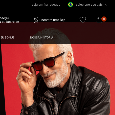
seja um franqueado
selecione seu país
ndo(a)!
0
Encontre uma loja
u cadastre-se
SEU BÔNUS
NOSSA HISTÓRIA