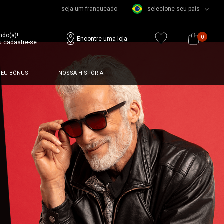
seja um franqueado
selecione seu país
ndo(a)!
0
Encontre uma loja
u cadastre-se
SEU BÔNUS
NOSSA HISTÓRIA