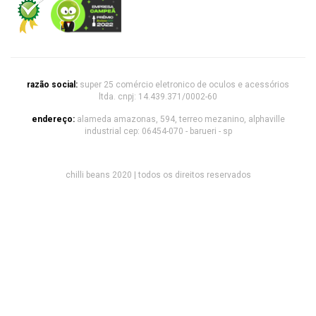
razão social:
super 25 comércio eletronico de oculos e acessórios
ltda. cnpj: 14.439.371/0002-60
endereço:
alameda amazonas, 594, terreo mezanino, alphaville
industrial cep: 06454-070 - barueri - sp
chilli beans 2020 | todos os direitos reservados