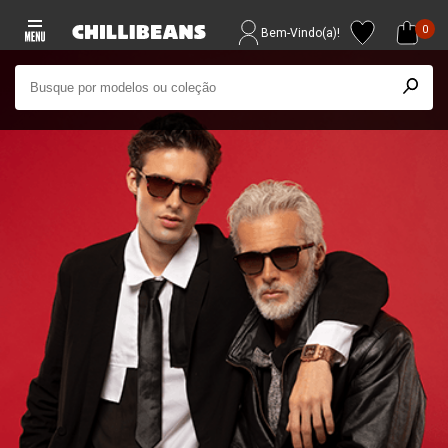
0
Bem-Vindo(a)!