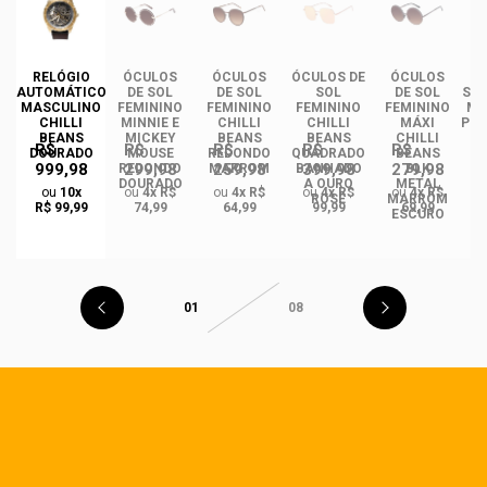
DE
RELÓGIO
ÓCULOS
ÓCULOS
ÓCULOS DE
ÓCULOS
ÓC
INO
AUTOMÁTICO
DE SOL
DE SOL
SOL
DE SOL
SOL
ANS
MASCULINO
FEMININO
FEMININO
FEMININO
FEMININO
MA
NCE
CHILLI
MINNIE E
CHILLI
CHILLI
MÁXI
PLA
CO
BEANS
MICKEY
BEANS
BEANS
CHILLI
R$
R$
R$
R$
R$
DO
DOURADO
MOUSE
REDONDO
QUADRADO
BEANS
999,98
299,98
259,98
399,98
279,98
REDONDO
MARROM
BANHADO
BLK
DOURADO
A OURO
METAL
ou
10x
ou
4x R$
ou
4x R$
ou
4x R$
ou
4x R$
ROSÉ
MARROM
R$ 99,99
74,99
64,99
99,99
69,99
ESCURO
01
08