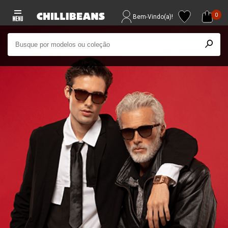
0
Bem-Vindo(a)!