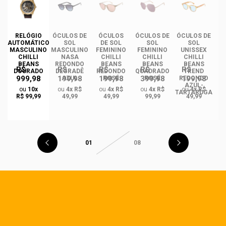
DE
RELÓGIO
ÓCULOS DE
ÓCULOS
ÓCULOS DE
ÓCULOS DE
AUTOMÁTICO
SOL
DE SOL
SOL
SOL
MASCULINO
MASCULINO
FEMININO
FEMININO
UNISSEX
U
CHILLI
NASA
CHILLI
CHILLI
CHILLI
BEANS
REDONDO
BEANS
BEANS
BEANS
R$
R$
R$
R$
R$
DOURADO
DEGRADÊ
REDONDO
QUADRADO
TREND
999,98
199,98
199,98
399,98
199,98
O
AZUL
ROSÉ
ROSÉ
REDONDO
R
AZUL-
A
ou
10x
ou
4x R$
ou
4x R$
ou
4x R$
ou
4x R$
GA
TARTARUGA
R$ 99,99
49,99
49,99
99,99
49,99
01
08