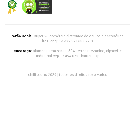
razão social:
super 25 comércio eletronico de oculos e acessórios
ltda. cnpj: 14.439.371/0002-60
endereço:
alameda amazonas, 594, terreo mezanino, alphaville
industrial cep: 06454-070 - barueri - sp
chilli beans 2020 | todos os direitos reservados