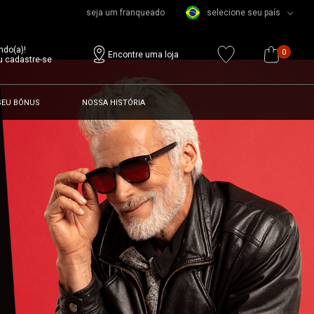
seja um franqueado
selecione seu país
ndo(a)!
0
Encontre uma loja
u cadastre-se
SEU BÔNUS
NOSSA HISTÓRIA