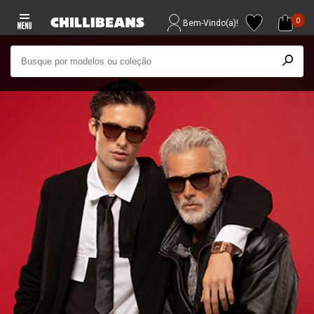
0
Bem-Vindo(a)!