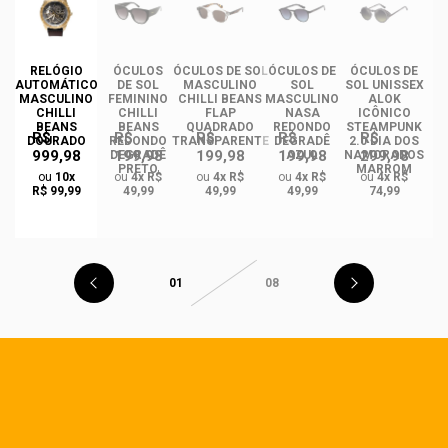
RELÓGIO
ÓCULOS
ÓCULOS DE SOL
ÓCULOS DE
ÓCULOS DE
ÓC
AUTOMÁTICO
DE SOL
MASCULINO
SOL
SOL UNISSEX
MASCULINO
FEMININO
CHILLI BEANS
MASCULINO
ALOK
F
CHILLI
CHILLI
FLAP
NASA
ICÔNICO
BEANS
BEANS
QUADRADO
REDONDO
STEAMPUNK
R$
R$
R$
R$
R$
DOURADO
REDONDO
TRANSPARENTE
DEGRADÊ
2.0 DIA DOS
Q
999,98
199,98
199,98
199,98
299,98
O
DEGRADÊ
AZUL
NAMORADOS
O
PRETO
MARROM
ou
10x
ou
4x R$
ou
4x R$
ou
4x R$
ou
4x R$
R$ 99,99
49,99
49,99
49,99
74,99
01
08