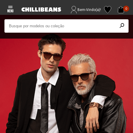
0
Bem-Vindo(a)!