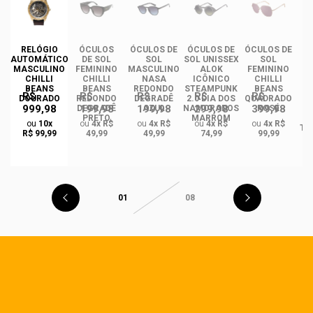
RELÓGIO
ÓCULOS
ÓCULOS DE
ÓCULOS DE
ÓCULOS DE
ÓC
AUTOMÁTICO
DE SOL
SOL
SOL UNISSEX
SOL
MASCULINO
FEMININO
MASCULINO
ALOK
FEMININO
U
CHILLI
CHILLI
NASA
ICÔNICO
CHILLI
BEANS
BEANS
REDONDO
STEAMPUNK
BEANS
R$
R$
R$
R$
R$
DOURADO
REDONDO
DEGRADÊ
2.0 DIA DOS
QUADRADO
999,98
199,98
199,98
299,98
399,98
O
DEGRADÊ
AZUL
NAMORADOS
ROSÉ
R
PRETO
MARROM
ou
10x
ou
4x R$
ou
4x R$
ou
4x R$
ou
4x R$
TA
R$ 99,99
49,99
49,99
74,99
99,99
01
08