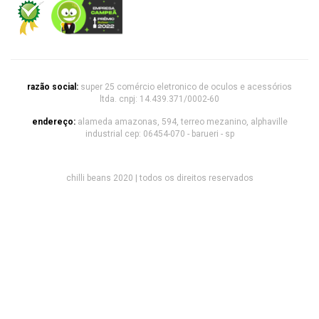
razão social:
super 25 comércio eletronico de oculos e acessórios
ltda. cnpj: 14.439.371/0002-60
endereço:
alameda amazonas, 594, terreo mezanino, alphaville
industrial cep: 06454-070 - barueri - sp
chilli beans 2020 | todos os direitos reservados