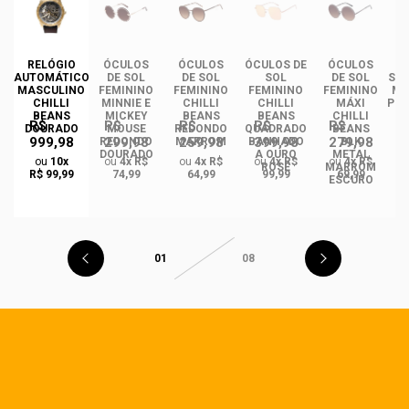
DE
RELÓGIO
ÓCULOS
ÓCULOS
ÓCULOS DE
ÓCULOS
ÓC
INO
AUTOMÁTICO
DE SOL
DE SOL
SOL
DE SOL
SOL
ANS
MASCULINO
FEMININO
FEMININO
FEMININO
FEMININO
MA
NCE
CHILLI
MINNIE E
CHILLI
CHILLI
MÁXI
PLA
CO
BEANS
MICKEY
BEANS
BEANS
CHILLI
R$
R$
R$
R$
R$
DO
DOURADO
MOUSE
REDONDO
QUADRADO
BEANS
999,98
299,98
259,98
399,98
279,98
REDONDO
MARROM
BANHADO
BLK
DOURADO
A OURO
METAL
ou
10x
ou
4x R$
ou
4x R$
ou
4x R$
ou
4x R$
ROSÉ
MARROM
R$ 99,99
74,99
64,99
99,99
69,99
ESCURO
01
08