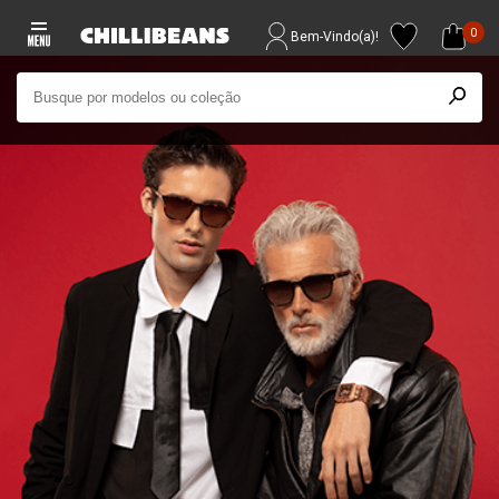
0
Bem-Vindo(a)!