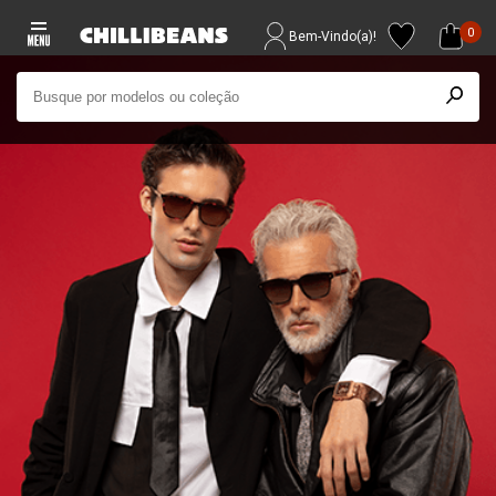
0
Bem-Vindo(a)!