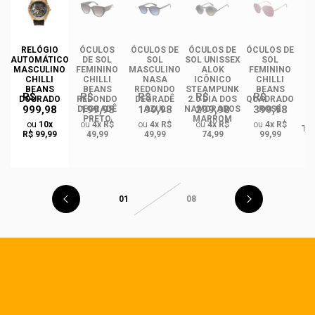
RELÓGIO
ÓCULOS
ÓCULOS DE
ÓCULOS DE
ÓCULOS DE
ÓC
AUTOMÁTICO
DE SOL
SOL
SOL UNISSEX
SOL
MASCULINO
FEMININO
MASCULINO
ALOK
FEMININO
U
CHILLI
CHILLI
NASA
ICÔNICO
CHILLI
BEANS
BEANS
REDONDO
STEAMPUNK
BEANS
R$
R$
R$
R$
R$
DOURADO
REDONDO
DEGRADÊ
2.0 DIA DOS
QUADRADO
999,98
199,98
199,98
299,98
399,98
O
DEGRADÊ
AZUL
NAMORADOS
ROSÉ
R
PRETO
MARROM
ou
10x
ou
4x R$
ou
4x R$
ou
4x R$
ou
4x R$
TA
R$ 99,99
49,99
49,99
74,99
99,99
01
08