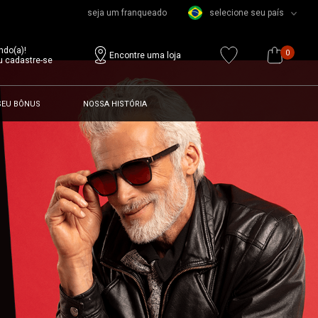
seja um franqueado
selecione seu país
ndo(a)!
0
Encontre uma loja
u cadastre-se
SEU BÔNUS
NOSSA HISTÓRIA