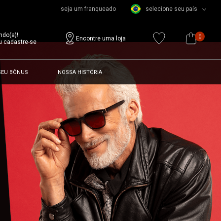
seja um franqueado
selecione seu país
ndo(a)!
0
Encontre uma loja
u cadastre-se
SEU BÔNUS
NOSSA HISTÓRIA