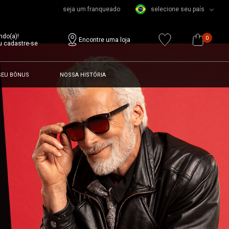
seja um franqueado
selecione seu país
ndo(a)!
0
Encontre uma loja
u cadastre-se
SEU BÔNUS
NOSSA HISTÓRIA