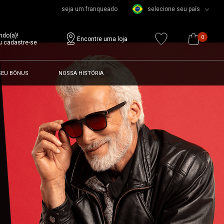
seja um franqueado
selecione seu país
ndo(a)!
0
Encontre uma loja
u cadastre-se
SEU BÔNUS
NOSSA HISTÓRIA