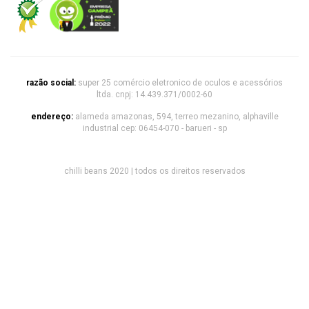
razão social:
super 25 comércio eletronico de oculos e acessórios
ltda. cnpj: 14.439.371/0002-60
endereço:
alameda amazonas, 594, terreo mezanino, alphaville
industrial cep: 06454-070 - barueri - sp
chilli beans 2020 | todos os direitos reservados