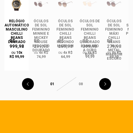
DE
RELÓGIO
ÓCULOS
ÓCULOS
ÓCULOS DE
ÓCULOS
ÓC
INO
AUTOMÁTICO
DE SOL
DE SOL
SOL
DE SOL
SOL
ANS
MASCULINO
FEMININO
FEMININO
FEMININO
FEMININO
MA
NCE
CHILLI
MINNIE E
CHILLI
CHILLI
MÁXI
PLA
CO
BEANS
MICKEY
BEANS
BEANS
CHILLI
R$
R$
R$
R$
R$
DO
DOURADO
MOUSE
REDONDO
QUADRADO
BEANS
999,98
299,98
259,98
399,98
279,98
REDONDO
MARROM
BANHADO
BLK
DOURADO
A OURO
METAL
ou
10x
ou
4x R$
ou
4x R$
ou
4x R$
ou
4x R$
ROSÉ
MARROM
R$ 99,99
74,99
64,99
99,99
69,99
ESCURO
01
08