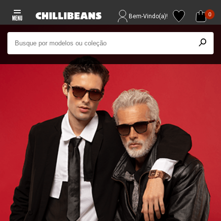
0
Bem-Vindo(a)!