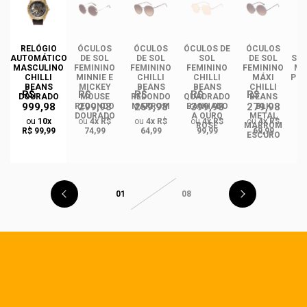
DE
RELÓGIO
ÓCULOS
ÓCULOS
ÓCULOS DE
ÓCULOS
ÓC
INO
AUTOMÁTICO
DE SOL
DE SOL
SOL
DE SOL
SOL
ANS
MASCULINO
FEMININO
FEMININO
FEMININO
FEMININO
MA
NCE
CHILLI
MINNIE E
CHILLI
CHILLI
MÁXI
PLA
CO
BEANS
MICKEY
BEANS
BEANS
CHILLI
R$
R$
R$
R$
R$
DO
DOURADO
MOUSE
REDONDO
QUADRADO
BEANS
999,98
299,98
259,98
399,98
279,98
REDONDO
MARROM
BANHADO
BLK
DOURADO
A OURO
METAL
ou
10x
ou
4x R$
ou
4x R$
ou
4x R$
ou
4x R$
ROSÉ
MARROM
R$ 99,99
74,99
64,99
99,99
69,99
ESCURO
01
08