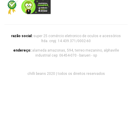
razão social:
super 25 comércio eletronico de oculos e acessórios
ltda. cnpj: 14.439.371/0002-60
endereço:
alameda amazonas, 594, terreo mezanino, alphaville
industrial cep: 06454-070 - barueri - sp
chilli beans 2020 | todos os direitos reservados