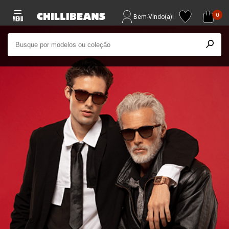
0
Bem-Vindo(a)!