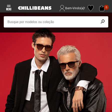
0
Bem-Vindo(a)!