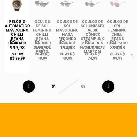
RELÓGIO
ÓCULOS
ÓCULOS DE
ÓCULOS DE
ÓCULOS DE
ÓC
AUTOMÁTICO
DE SOL
SOL
SOL UNISSEX
SOL
MASCULINO
FEMININO
MASCULINO
ALOK
FEMININO
U
CHILLI
CHILLI
NASA
ICÔNICO
CHILLI
BEANS
BEANS
REDONDO
STEAMPUNK
BEANS
R$
R$
R$
R$
R$
DOURADO
REDONDO
DEGRADÊ
2.0 DIA DOS
QUADRADO
999,98
199,98
199,98
299,98
399,98
O
DEGRADÊ
AZUL
NAMORADOS
ROSÉ
R
PRETO
MARROM
ou
10x
ou
4x R$
ou
4x R$
ou
4x R$
ou
4x R$
TA
R$ 99,99
49,99
49,99
74,99
99,99
01
08