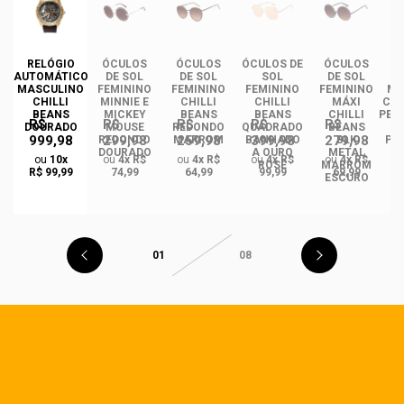
DE
RELÓGIO
ÓCULOS
ÓCULOS
ÓCULOS DE
ÓCULOS
ÓC
AUTOMÁTICO
DE SOL
DE SOL
SOL
DE SOL
NO
MASCULINO
FEMININO
FEMININO
FEMININO
FEMININO
MA
EN
CHILLI
MINNIE E
CHILLI
CHILLI
MÁXI
CHI
BEANS
MICKEY
BEANS
BEANS
CHILLI
PER
R$
R$
R$
R$
R$
S
DOURADO
MOUSE
REDONDO
QUADRADO
BEANS
999,98
299,98
259,98
399,98
279,98
REDONDO
MARROM
BANHADO
BLK
PO
DO
DOURADO
A OURO
METAL
ou
10x
ou
4x R$
ou
4x R$
ou
4x R$
ou
4x R$
ROSÉ
MARROM
R$ 99,99
74,99
64,99
99,99
69,99
ESCURO
01
08