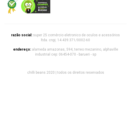
razão social:
super 25 comércio eletronico de oculos e acessórios
ltda. cnpj: 14.439.371/0002-60
endereço:
alameda amazonas, 594, terreo mezanino, alphaville
industrial cep: 06454-070 - barueri - sp
chilli beans 2020 | todos os direitos reservados