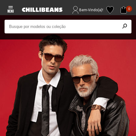
0
Bem-Vindo(a)!