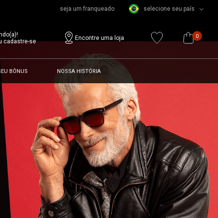
seja um franqueado
selecione seu país
ndo(a)!
0
Encontre uma loja
u cadastre-se
SEU BÔNUS
NOSSA HISTÓRIA