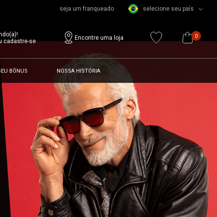
seja um franqueado
selecione seu país
ndo(a)!
0
Encontre uma loja
u cadastre-se
SEU BÔNUS
NOSSA HISTÓRIA