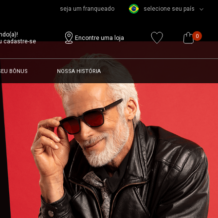
seja um franqueado
selecione seu país
ndo(a)!
0
Encontre uma loja
u cadastre-se
SEU BÔNUS
NOSSA HISTÓRIA