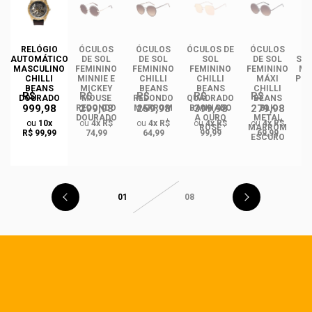
DE
RELÓGIO
ÓCULOS
ÓCULOS
ÓCULOS DE
ÓCULOS
ÓC
INO
AUTOMÁTICO
DE SOL
DE SOL
SOL
DE SOL
SOL
ANS
MASCULINO
FEMININO
FEMININO
FEMININO
FEMININO
MA
NCE
CHILLI
MINNIE E
CHILLI
CHILLI
MÁXI
PLA
CO
BEANS
MICKEY
BEANS
BEANS
CHILLI
R$
R$
R$
R$
R$
DO
DOURADO
MOUSE
REDONDO
QUADRADO
BEANS
999,98
299,98
259,98
399,98
279,98
REDONDO
MARROM
BANHADO
BLK
DOURADO
A OURO
METAL
ou
10x
ou
4x R$
ou
4x R$
ou
4x R$
ou
4x R$
ROSÉ
MARROM
R$ 99,99
74,99
64,99
99,99
69,99
ESCURO
01
08