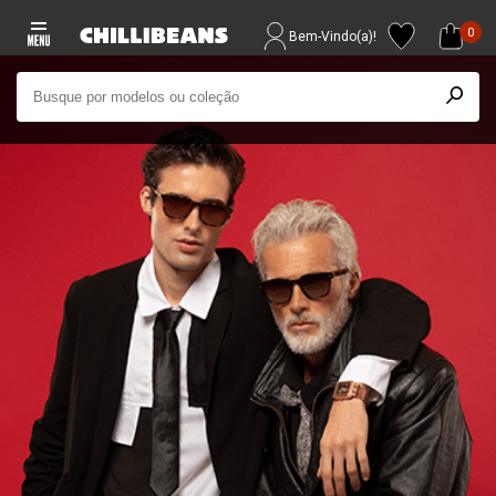
0
Bem-Vindo(a)!