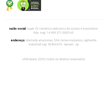
razão social:
super 25 comércio eletronico de oculos e acessórios
ltda. cnpj: 14.439.371/0002-60
endereço:
alameda amazonas, 594, terreo mezanino, alphaville
industrial cep: 06454-070 - barueri - sp
chilli beans 2020 | todos os direitos reservados