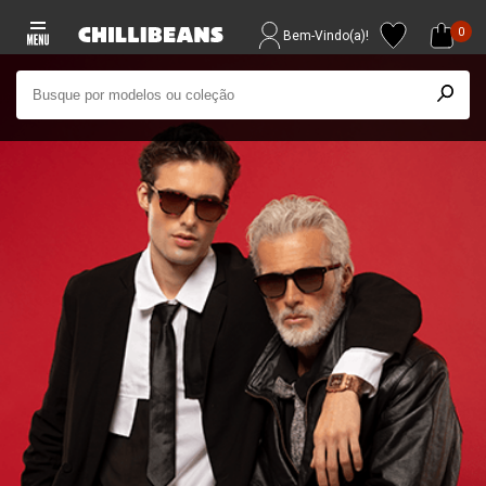
0
Bem-Vindo(a)!