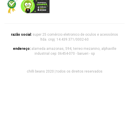
razão social:
super 25 comércio eletronico de oculos e acessórios
ltda. cnpj: 14.439.371/0002-60
endereço:
alameda amazonas, 594, terreo mezanino, alphaville
industrial cep: 06454-070 - barueri - sp
chilli beans 2020 | todos os direitos reservados