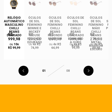
DE
RELÓGIO
ÓCULOS
ÓCULOS
ÓCULOS DE
ÓCULOS
ÓC
INO
AUTOMÁTICO
DE SOL
DE SOL
SOL
DE SOL
SOL
ANS
MASCULINO
FEMININO
FEMININO
FEMININO
FEMININO
MA
NCE
CHILLI
MINNIE E
CHILLI
CHILLI
MÁXI
PLA
CO
BEANS
MICKEY
BEANS
BEANS
CHILLI
R$
R$
R$
R$
R$
DO
DOURADO
MOUSE
REDONDO
QUADRADO
BEANS
999,98
299,98
259,98
399,98
279,98
REDONDO
MARROM
BANHADO
BLK
DOURADO
A OURO
METAL
ou
10x
ou
4x R$
ou
4x R$
ou
4x R$
ou
4x R$
ROSÉ
MARROM
R$ 99,99
74,99
64,99
99,99
69,99
ESCURO
01
08