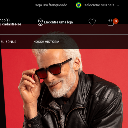
seja um franqueado
selecione seu país
ndo(a)!
0
Encontre uma loja
u cadastre-se
SEU BÔNUS
NOSSA HISTÓRIA