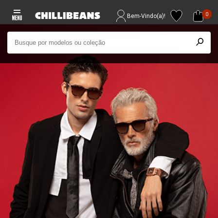
0
Bem-Vindo(a)!