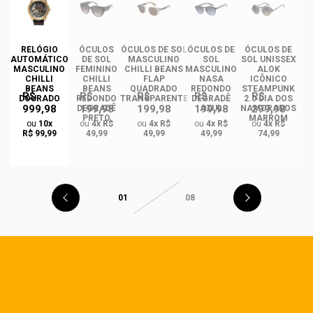
RELÓGIO
ÓCULOS
ÓCULOS DE SOL
ÓCULOS DE
ÓCULOS DE
ÓC
AUTOMÁTICO
DE SOL
MASCULINO
SOL
SOL UNISSEX
MASCULINO
FEMININO
CHILLI BEANS
MASCULINO
ALOK
F
CHILLI
CHILLI
FLAP
NASA
ICÔNICO
BEANS
BEANS
QUADRADO
REDONDO
STEAMPUNK
R$
R$
R$
R$
R$
DOURADO
REDONDO
TRANSPARENTE
DEGRADÊ
2.0 DIA DOS
Q
999,98
199,98
199,98
199,98
299,98
O
DEGRADÊ
AZUL
NAMORADOS
O
PRETO
MARROM
ou
10x
ou
4x R$
ou
4x R$
ou
4x R$
ou
4x R$
R$ 99,99
49,99
49,99
49,99
74,99
01
08