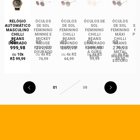
DE
RELÓGIO
ÓCULOS
ÓCULOS
ÓCULOS DE
ÓCULOS
ÓC
INO
AUTOMÁTICO
DE SOL
DE SOL
SOL
DE SOL
SOL
ANS
MASCULINO
FEMININO
FEMININO
FEMININO
FEMININO
MA
NCE
CHILLI
MINNIE E
CHILLI
CHILLI
MÁXI
PLA
CO
BEANS
MICKEY
BEANS
BEANS
CHILLI
R$
R$
R$
R$
R$
DO
DOURADO
MOUSE
REDONDO
QUADRADO
BEANS
999,98
299,98
259,98
399,98
279,98
REDONDO
MARROM
BANHADO
BLK
DOURADO
A OURO
METAL
ou
10x
ou
4x R$
ou
4x R$
ou
4x R$
ou
4x R$
ROSÉ
MARROM
R$ 99,99
74,99
64,99
99,99
69,99
ESCURO
01
08