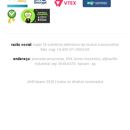
razão social:
super 25 comércio eletronico de oculos e acessórios
ltda. cnpj: 14.439.371/0002-60
endereço:
alameda amazonas, 594, terreo mezanino, alphaville
industrial cep: 06454-070 - barueri - sp
chilli beans 2020 | todos os direitos reservados