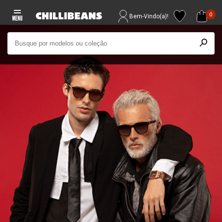
0
Bem-Vindo(a)!