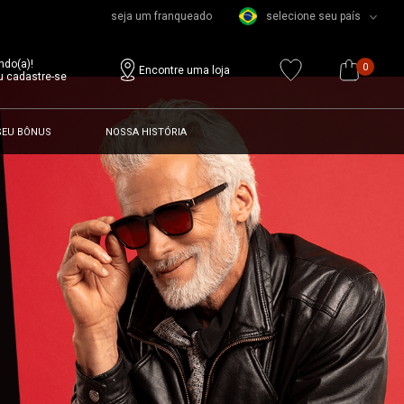
seja um franqueado
selecione seu país
ndo(a)!
0
Encontre uma loja
u cadastre-se
SEU BÔNUS
NOSSA HISTÓRIA