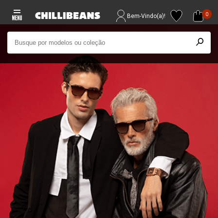
0
Bem-Vindo(a)!