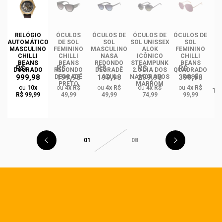
RELÓGIO
ÓCULOS
ÓCULOS DE
ÓCULOS DE
ÓCULOS DE
ÓC
AUTOMÁTICO
DE SOL
SOL
SOL UNISSEX
SOL
MASCULINO
FEMININO
MASCULINO
ALOK
FEMININO
U
CHILLI
CHILLI
NASA
ICÔNICO
CHILLI
BEANS
BEANS
REDONDO
STEAMPUNK
BEANS
R$
R$
R$
R$
R$
DOURADO
REDONDO
DEGRADÊ
2.0 DIA DOS
QUADRADO
999,98
199,98
199,98
299,98
399,98
O
DEGRADÊ
AZUL
NAMORADOS
ROSÉ
R
PRETO
MARROM
ou
10x
ou
4x R$
ou
4x R$
ou
4x R$
ou
4x R$
TA
R$ 99,99
49,99
49,99
74,99
99,99
01
08