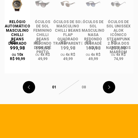
RELÓGIO
ÓCULOS
ÓCULOS DE SOL
ÓCULOS DE
ÓCULOS DE
ÓC
AUTOMÁTICO
DE SOL
MASCULINO
SOL
SOL UNISSEX
MASCULINO
FEMININO
CHILLI BEANS
MASCULINO
ALOK
F
CHILLI
CHILLI
FLAP
NASA
ICÔNICO
BEANS
BEANS
QUADRADO
REDONDO
STEAMPUNK
R$
R$
R$
R$
R$
DOURADO
REDONDO
TRANSPARENTE
DEGRADÊ
2.0 DIA DOS
Q
999,98
199,98
199,98
199,98
299,98
O
DEGRADÊ
AZUL
NAMORADOS
O
PRETO
MARROM
ou
10x
ou
4x R$
ou
4x R$
ou
4x R$
ou
4x R$
R$ 99,99
49,99
49,99
49,99
74,99
01
08