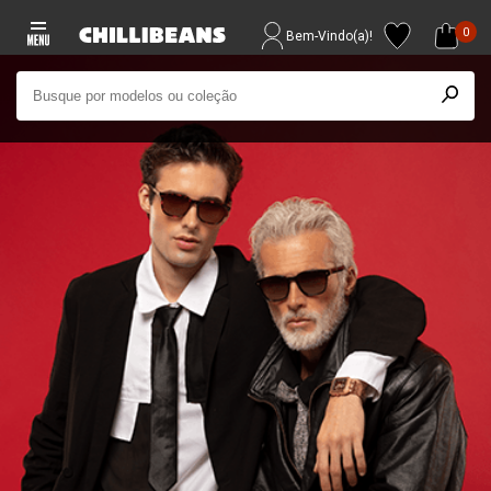
0
Bem-Vindo(a)!