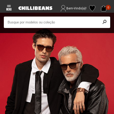
0
Bem-Vindo(a)!