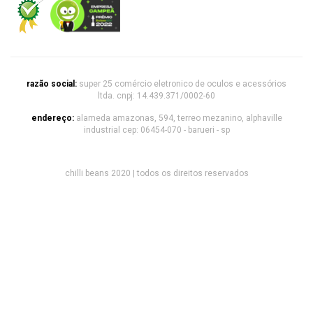
razão social:
super 25 comércio eletronico de oculos e acessórios
ltda. cnpj: 14.439.371/0002-60
endereço:
alameda amazonas, 594, terreo mezanino, alphaville
industrial cep: 06454-070 - barueri - sp
chilli beans 2020 | todos os direitos reservados