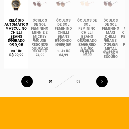
DE
RELÓGIO
ÓCULOS
ÓCULOS
ÓCULOS DE
ÓCULOS
ÓC
AUTOMÁTICO
DE SOL
DE SOL
SOL
DE SOL
NO
MASCULINO
FEMININO
FEMININO
FEMININO
FEMININO
MA
EN
CHILLI
MINNIE E
CHILLI
CHILLI
MÁXI
CHI
BEANS
MICKEY
BEANS
BEANS
CHILLI
PER
R$
R$
R$
R$
R$
S
DOURADO
MOUSE
REDONDO
QUADRADO
BEANS
999,98
299,98
259,98
399,98
279,98
REDONDO
MARROM
BANHADO
BLK
PO
DO
DOURADO
A OURO
METAL
ou
10x
ou
4x R$
ou
4x R$
ou
4x R$
ou
4x R$
ROSÉ
MARROM
R$ 99,99
74,99
64,99
99,99
69,99
ESCURO
01
08