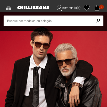
0
Bem-Vindo(a)!