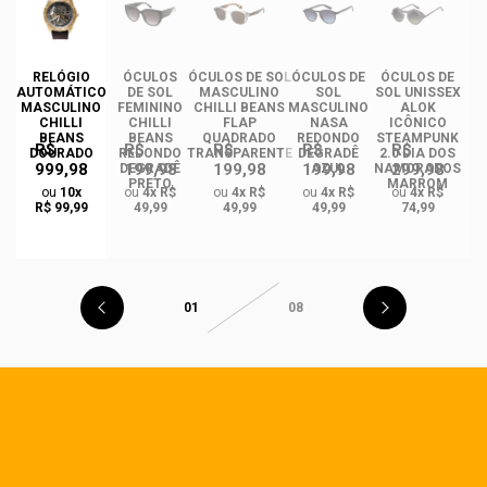
RELÓGIO
ÓCULOS
ÓCULOS DE SOL
ÓCULOS DE
ÓCULOS DE
ÓC
AUTOMÁTICO
DE SOL
MASCULINO
SOL
SOL UNISSEX
MASCULINO
FEMININO
CHILLI BEANS
MASCULINO
ALOK
F
CHILLI
CHILLI
FLAP
NASA
ICÔNICO
BEANS
BEANS
QUADRADO
REDONDO
STEAMPUNK
R$
R$
R$
R$
R$
DOURADO
REDONDO
TRANSPARENTE
DEGRADÊ
2.0 DIA DOS
Q
999,98
199,98
199,98
199,98
299,98
O
DEGRADÊ
AZUL
NAMORADOS
O
PRETO
MARROM
ou
10x
ou
4x R$
ou
4x R$
ou
4x R$
ou
4x R$
R$ 99,99
49,99
49,99
49,99
74,99
01
08