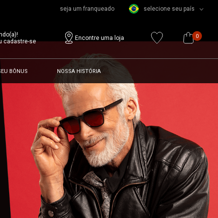
seja um franqueado
selecione seu país
ndo(a)!
0
Encontre uma loja
u cadastre-se
SEU BÔNUS
NOSSA HISTÓRIA